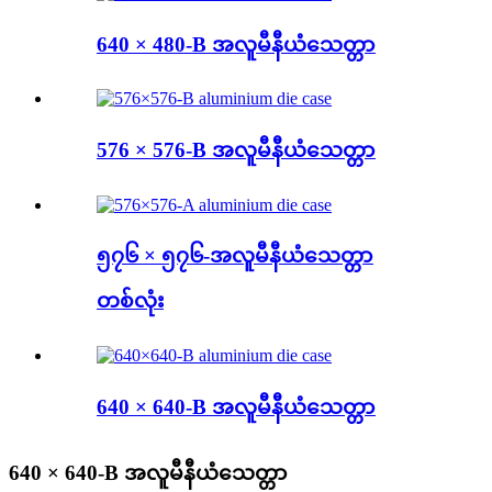
640 × 480-B အလူမီနီယံသေတ္တာ
576 × 576-B အလူမီနီယံသေတ္တာ
၅၇၆ × ၅၇၆-အလူမီနီယံသေတ္တာ
တစ်လုံး
640 × 640-B အလူမီနီယံသေတ္တာ
640 × 640-B အလူမီနီယံသေတ္တာ