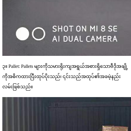
၃။ Pallet: Pallets များကိုသမားရိုးကျအရွယ်အစားရှိသောဗီဒိုအချို့
ကိုအဓိကထားပြီးထုပ်ပိုးသည်၊ ၎င်းသည်အထုပ်၏အခမဲ့နည်း
လမ်းဖြစ်သည်။