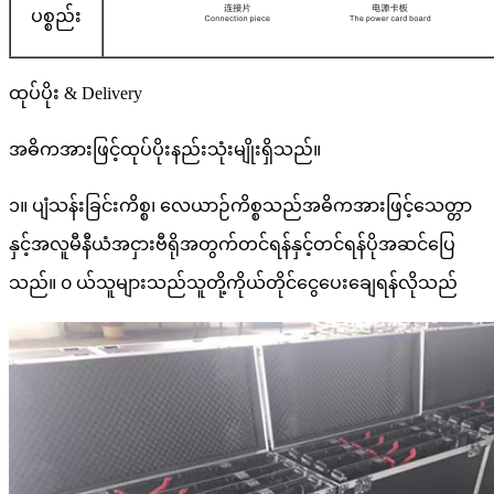
ပစ္စည်း
ထုပ်ပိုး & Delivery
အဓိကအားဖြင့်ထုပ်ပိုးနည်းသုံးမျိုးရှိသည်။
၁။ ပျံသန်းခြင်းကိစ္စ၊ လေယာဉ်ကိစ္စသည်အဓိကအားဖြင့်သေတ္တာ
နှင့်အလူမီနီယံအငှားဗီရိုအတွက်တင်ရန်နှင့်တင်ရန်ပိုအဆင်ပြေ
သည်။ ၀ ယ်သူများသည်သူတို့ကိုယ်တိုင်ငွေပေးချေရန်လိုသည်