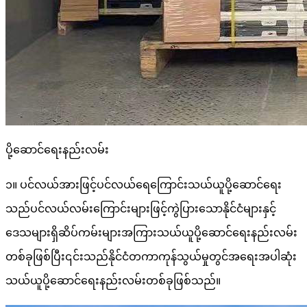
ပို့ဆောင်ရေးနည်းလမ်း
၁။ ပင်လယ်အားဖြင့်ပင်လယ်ရေကြောင်းသယ်ယူပို့ဆောင်ရေး
သည်ပင်လယ်လမ်းကြောင်းများဖြင့်ကွဲပြားသောနိုင်ငံများနှင့်
ဒေသများရှိဆိပ်ကမ်းများအကြားသယ်ယူပို့ဆောင်ရေးနည်းလမ်း
တစ်ခုဖြစ်ပြီး၎င်းသည်နိုင်ငံတကာကုန်သွယ်မှုတွင်အရေးအပါဆုံး
သယ်ယူပို့ဆောင်ရေးနည်းလမ်းတစ်ခုဖြစ်သည်။