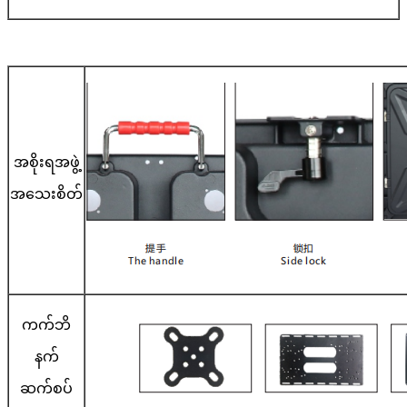
အစိုးရအဖွဲ့
အသေးစိတ်
ကက်ဘိ
နက်
ဆက်စပ်