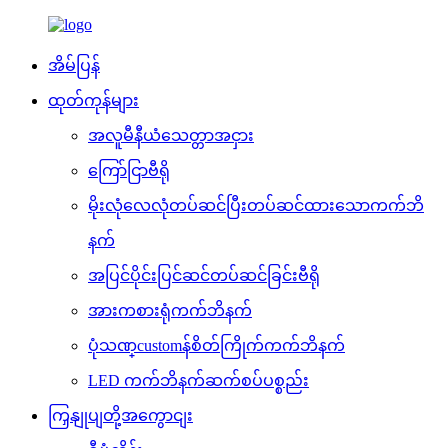
အိမ်ပြန်
ထုတ်ကုန်များ
အလူမီနီယံသေတ္တာအငှား
ကြော်ငြာဗီရို
မိုးလုံလေလုံတပ်ဆင်ပြီးတပ်ဆင်ထားသောကက်ဘိ
နက်
အပြင်ပိုင်းပြင်ဆင်တပ်ဆင်ခြင်းဗီရို
အားကစားရုံကက်ဘိနက်
ပုံသဏ္customန်စိတ်ကြိုက်ကက်ဘိနက်
LED ကက်ဘိနက်ဆက်စပ်ပစ္စည်း
ကြှနျုပျတို့အကွောငျး