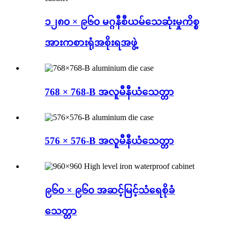
၁၂၈၀ × ၉၆၀ မဂ္ဂနီစီယမ်သေဆုံးမှုကိစ္စ
အားကစားရုံအစိုးရအဖွဲ့
768 × 768-B အလူမီနီယံသေတ္တာ
576 × 576-B အလူမီနီယံသေတ္တာ
၉၆၀ × ၉၆၀ အဆင့်မြင့်သံရေစိုခံ
သေတ္တာ