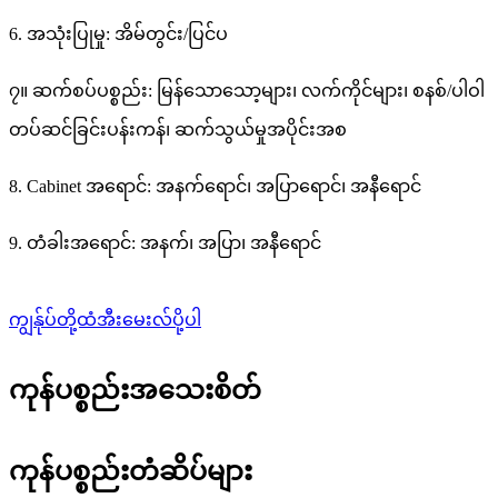
6. အသုံးပြုမှု: အိမ်တွင်း/ပြင်ပ
၇။ ဆက်စပ်ပစ္စည်း: မြန်သောသော့များ၊ လက်ကိုင်များ၊ စနစ်/ပါဝါ
တပ်ဆင်ခြင်းပန်းကန်၊ ဆက်သွယ်မှုအပိုင်းအစ
8. Cabinet အရောင်: အနက်ရောင်၊ အပြာရောင်၊ အနီရောင်
9. တံခါးအရောင်: အနက်၊ အပြာ၊ အနီရောင်
ကျွန်ုပ်တို့ထံအီးမေးလ်ပို့ပါ
ကုန်ပစ္စည်းအသေးစိတ်
ကုန်ပစ္စည်းတံဆိပ်များ