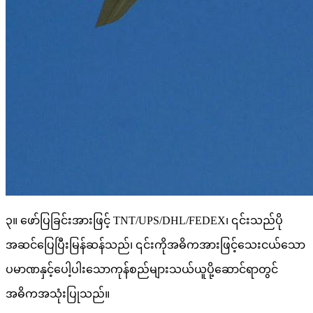
၃။ ဖော်ပြခြင်းအားဖြင့် TNT/UPS/DHL/FEDEX၊ ၎င်းသည်ပို
အဆင်ပြေပြီးမြန်ဆန်သည်၊ ၎င်းကိုအဓိကအားဖြင့်သေးငယ်သော
ပမာဏနှင့်ပေါ့ပါးသောကုန်စည်များသယ်ယူပို့ဆောင်ရာတွင်
အဓိကအသုံးပြုသည်။