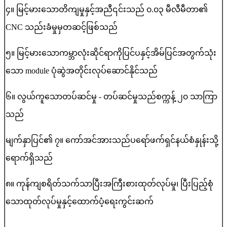
၄။ မြင့်မားသောတိကျမှုနှင့်အညီ၎င်းသည် ၀.၀၃ မီလီမီတာ၏
CNC သည်းခံမှုမှတဆင့်ဖြစ်သည်
၅။ မြင့်မားသောကမ္ဘာလုံးဆိုင်ရာကိုပြင်ပနှင့်အိမ်ပြင်အတွက်သုံး
သော module ပုံဆွဲအတိုင်းလုပ်ဆောင်နိုင်သည်
၆။ လွယ်ကူသောတပ်ဆင်မှု - တပ်ဆင်မှုသည်စက္ကန့် ၂၀ သာကြာ
သည်
မျက်နှာပြင်၏ ၇။ ကော်အင်အားသည်ပရော်ဖက်ရှင်နယ်စံနှုန်းသို့
ရောက်ရှိသည်
၈။ ကုန်ကျစရိတ်သက်သာပြီးအကြီးစားထုတ်လုပ်မှု၊ ပြီးပြည့်စုံ
သောထုတ်လုပ်မှုနှင့်ထောက်ပံ့ရေးကွင်းဆက်