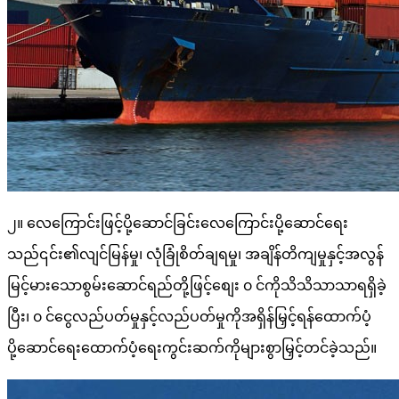
၂။ လေကြောင်းဖြင့်ပို့ဆောင်ခြင်းလေကြောင်းပို့ဆောင်ရေး
သည်၎င်း၏လျင်မြန်မှု၊ လုံခြုံစိတ်ချရမှု၊ အချိန်တိကျမှုနှင့်အလွန်
မြင့်မားသောစွမ်းဆောင်ရည်တို့ဖြင့်စျေး ၀ င်ကိုသိသိသာသာရရှိခဲ့
ပြီး၊ ၀ င်ငွေလည်ပတ်မှုနှင့်လည်ပတ်မှုကိုအရှိန်မြှင့်ရန်ထောက်ပံ့
ပို့ဆောင်ရေးထောက်ပံ့ရေးကွင်းဆက်ကိုများစွာမြှင့်တင်ခဲ့သည်။