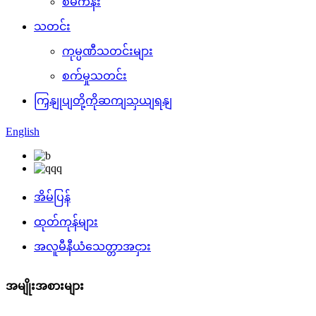
စီမံကိန်း
သတင်း
ကုမ္ပဏီသတင်းများ
စက်မှုသတင်း
ကြှနျုပျတို့ကိုဆကျသှယျရနျ
English
အိမ်ပြန်
ထုတ်ကုန်များ
အလူမီနီယံသေတ္တာအငှား
အမျိုးအစားများ