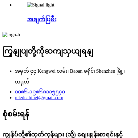
အချက်ပြမီး
ကြှနျုပျတို့ကိုဆကျသှယျရနျ
အမှတ် ၄၄ Kengwei လမ်း၊ Baoan ခရိုင်၊ Shenzhen မြို့၊
တရုတ်
၀၀၈၆-၁၉၈၆၈၁၁၅၅၄၀
rcledcabinet@gmail.com
စုံစမ်းရန်
ကျွန်ုပ်တို့၏ထုတ်ကုန်များ (သို့) စျေးနှုန်းစာရင်းနှင့်