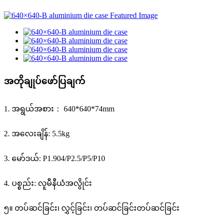
အတိုချုပ်ဖော်ပြချက်
1. အရွယ်အစား： 640*640*74mm
2. အလေးချိန်: 5.5kg
3. မော်ဒယ်: P1.904/P2.5/P5/P10
4. ပစ္စည်း: လူမီနီယံအလွိုင်း
၅။ တပ်ဆင်ခြင်း၊ လွှင့်ခြင်း၊ တပ်ဆင်ခြင်းတပ်ဆင်ခြင်း