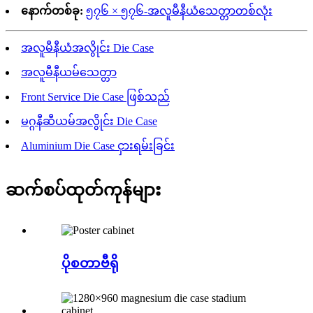
နောက်တစ်ခု:
၅၇၆ × ၅၇၆-အလူမီနီယံသေတ္တာတစ်လုံး
အလူမီနီယံအလွိုင်း Die Case
အလူမီနီယမ်သေတ္တာ
Front Service Die Case ဖြစ်သည်
မဂ္ဂနီဆီယမ်အလွိုင်း Die Case
Aluminium Die Case ငှားရမ်းခြင်း
ဆက်စပ်ထုတ်ကုန်များ
ပိုစတာဗီရို