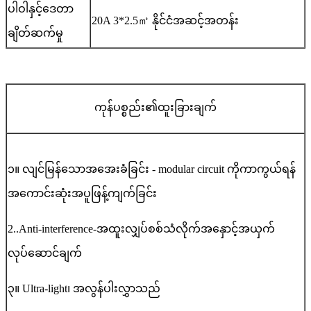
ပါဝါနှင့်ဒေတာ
20A 3*2.5
㎡
နိုင်ငံအဆင့်အတန်း
ချိတ်ဆက်မှု
ကုန်ပစ္စည်း၏ထူးခြားချက်
၁။ လျင်မြန်သောအအေးခံခြင်း - modular circuit ကိုကာကွယ်ရန်
အကောင်းဆုံးအပူဖြန့်ကျက်ခြင်း
2..Anti-interference-အထူးလျှပ်စစ်သံလိုက်အနှောင့်အယှက်
လုပ်ဆောင်ချက်
၃။ Ultra-light၊ အလွန်ပါးလွှာသည်