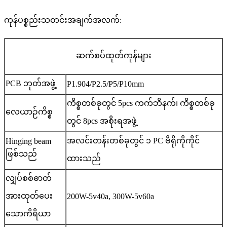
ကုန်ပစ္စည်းသတင်းအချက်အလက်:
ဆက်စပ်ထုတ်ကုန်များ
PCB ဘုတ်အဖွဲ့
P1.904/P2.5/P5/P10mm
ကိစ္စတစ်ခုတွင် 5pcs ကက်ဘိနက်၊ ကိစ္စတစ်ခု
လေယာဉ်ကိစ္စ
တွင် 8pcs အစိုးရအဖွဲ့
အလင်းတန်းတစ်ခုတွင် ၁ PC ဗီရိုကိုကိုင်
Hinging beam
ဖြစ်သည်
ထားသည်
လျှပ်စစ်ဓာတ်
အားထုတ်ပေး
200W-5v40a, 300W-5v60a
သောကိရိယာ