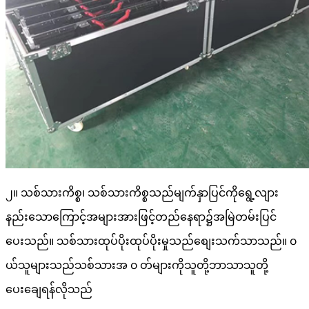
၂။ သစ်သားကိစ္စ၊ သစ်သားကိစ္စသည်မျက်နှာပြင်ကိုရွေ့လျား
နည်းသောကြောင့်အများအားဖြင့်တည်နေရာ၌အမြဲတမ်းပြင်
ပေးသည်။ သစ်သားထုပ်ပိုးထုပ်ပိုးမှုသည်စျေးသက်သာသည်။ ၀
ယ်သူများသည်သစ်သားအ ၀ တ်များကိုသူတို့ဘာသာသူတို့
ပေးချေရန်လိုသည်