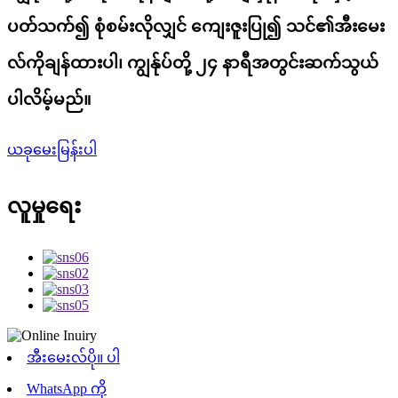
ပတ်သက်၍ စုံစမ်းလိုလျှင် ကျေးဇူးပြု၍ သင်၏အီးမေး
လ်ကိုချန်ထားပါ၊ ကျွန်ုပ်တို့ ၂၄ နာရီအတွင်းဆက်သွယ်
ပါလိမ့်မည်။
ယခုမေးမြန်းပါ
လူမှုရေး
အီးမေးလ်ပို။ ပါ
WhatsApp ကို