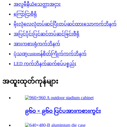
အလူမီနီယံသေတ္တာအငှား
ကြော်ငြာဗီရို
မိုးလုံလေလုံတပ်ဆင်ပြီးတပ်ဆင်ထားသောကက်ဘိနက်
အပြင်ပိုင်းပြင်ဆင်တပ်ဆင်ခြင်းဗီရို
အားကစားရုံကက်ဘိနက်
ပုံသဏ္customန်စိတ်ကြိုက်ကက်ဘိနက်
LED ကက်ဘိနက်ဆက်စပ်ပစ္စည်း
အထူးထုတ်ကုန်များ
၉၆၀ × ၉၆၀ ပြင်ပအားကစားကွင်း