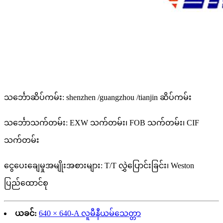
သင်္ဘောဆိပ်ကမ်း: shenzhen /guangzhou /tianjin ဆိပ်ကမ်း
သင်္ဘောသက်တမ်း: EXW သက်တမ်း၊ FOB သက်တမ်း၊ CIF
သက်တမ်း
ငွေပေးချေမှုအမျိုးအစားများ: T/T လွှဲပြောင်းခြင်း၊ Weston
ပြည်ထောင်စု
ယခင်:
640 × 640-A လူမီနီယမ်သေတ္တာ